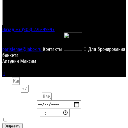
Назад
+7 (903) 726-99-97
parisienne@inbox.ru
Контакты
Для бронирования
банкета
Алтунин Максим
Имя
Телефон
Количество персон
Дата посещения
Время посещения
Согласен с политикой обработки персональных данных
Отправить